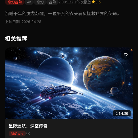
奇幻冒险
4K
奇幻
冒险
2:30:12
2.1亿次播放
9.5
点击播放
沉睡千年的魔龙苏醒，一位平凡的农夫肩负拯救世界的使命。
上映日期: 2026-04-28
相关推荐
2:14:30
星际迷航：深空传奇
科幻大片
4K